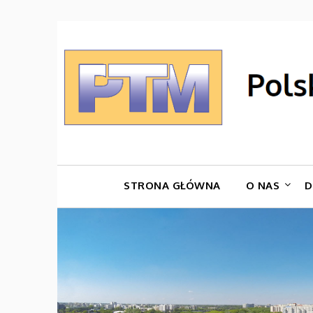
Skip
to
content
STRONA GŁÓWNA
O NAS
D