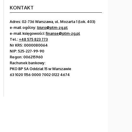
KONTAKT
Adres: 02-736 Warszawa, ul. Mozarta 1 (lok. 403)
e-mail ogólny:
biuro@ptm-zg.pl
e-mail księgowości:
finanse@ptm-zg.pl
Tel.:
+48 575 823 773
Nr KRS: 0000080064
NIP: 525-227-99-90
Regon: 006215960
Rachunek bankowy:
PKO BP SA Oddział 15 w Warszawie
63 1020 1156 0000 7002 0122 4674